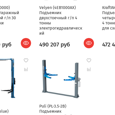
0000)
Velyen (4EB1000AX)
KraftW
 гаражный
Подъемник
Подъе
й г/п 30
двухстоечный г/п 4
четыр
ки
тонны
4 тон
электрогидравлическ
для с
ий
0 руб
490 207 руб
472 
Puli (PL-3.5-2B)
lue)
Подъемник