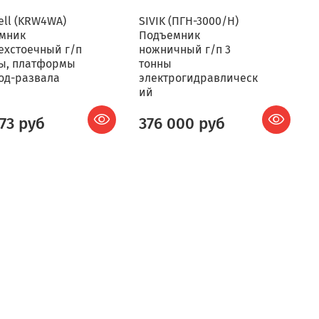
ell (KRW4WA)
SIVIK (ПГН-3000/Н)
мник
Подъемник
ехстоечный г/п
ножничный г/п 3
ны, платформы
тонны
ход-развала
электрогидравлическ
ий
473 руб
376 000 руб