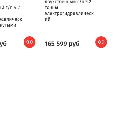
двухстоечный г/п 3.2
й г/п 4.2
тонны
электрогидравлическ
равлическ
ий
рнутыми
руб
165 599 руб