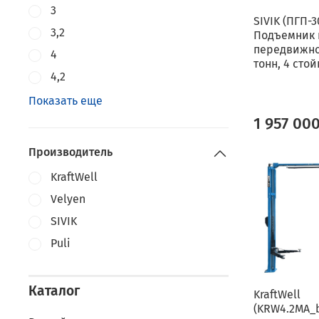
3
SIVIK (ПГП-3
3,2
Подъемник
передвижно
4
тонн, 4 стой
4,2
Показать еще
1 957 00
Производитель
KraftWell
Velyen
SIVIK
Puli
Каталог
KraftWell
(KRW4.2MA_b