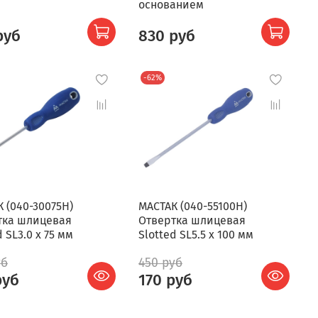
основанием
руб
830 руб
-62%
 (040-30075H)
МАСТАК (040-55100H)
тка шлицевая
Отвертка шлицевая
d SL3.0 x 75 мм
Slotted SL5.5 x 100 мм
уб
450 руб
руб
170 руб