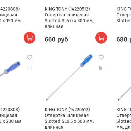
14220806)
KING TONY (14220512)
KING T
лицевая
Отвертка шлицевая
Отвер
0 x 150 мм
Slotted SL5.0 x 300 мм,
Slotte
длинная
660 руб
680 
14220808)
KING TONY (14226512)
KING T
лицевая
Отвертка шлицевая
Отвер
0 x 200 мм
Slotted SL6.5 x 300 мм,
Slotte
длинная
мм, д