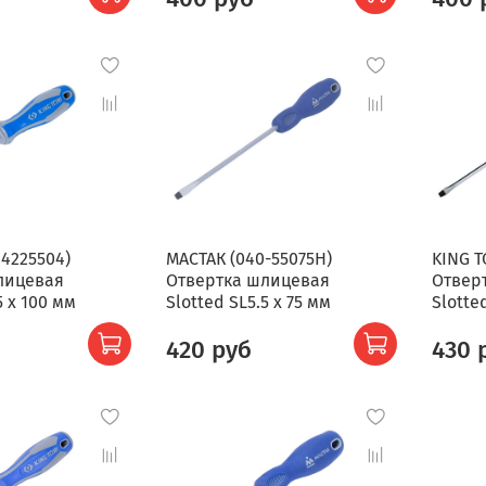
14225504)
МАСТАК (040-55075H)
KING T
лицевая
Отвертка шлицевая
Отвер
5 x 100 мм
Slotted SL5.5 x 75 мм
Slotte
420 руб
430 