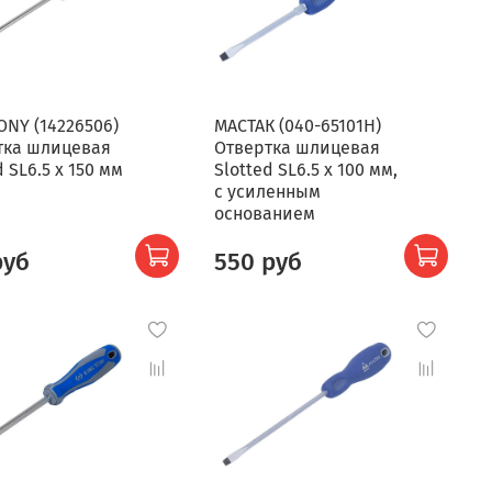
ONY (14226506)
МАСТАК (040-65101H)
тка шлицевая
Отвертка шлицевая
d SL6.5 x 150 мм
Slotted SL6.5 x 100 мм,
с усиленным
основанием
руб
550 руб