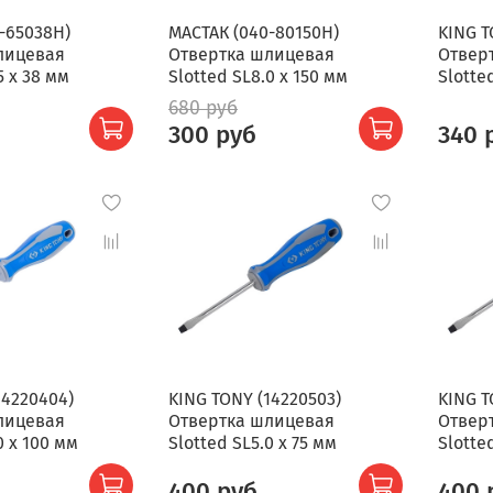
-65038H)
МАСТАК (040-80150H)
KING T
лицевая
Отвертка шлицевая
Отвер
5 x 38 мм
Slotted SL8.0 x 150 мм
Slotte
680 руб
300 руб
340 
14220404)
KING TONY (14220503)
KING T
лицевая
Отвертка шлицевая
Отвер
0 x 100 мм
Slotted SL5.0 x 75 мм
Slotte
400 руб
400 