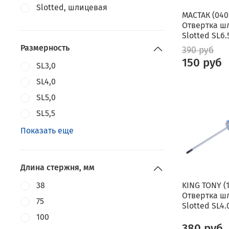
Slotted, шлицевая
МАСТАК (040
Отвертка ш
Slotted SL6.
Размерность
390 руб
150 руб
SL3,0
SL4,0
SL5,0
SL5,5
Показать еще
Длина стержня, мм
38
KING TONY (
Отвертка ш
75
Slotted SL4.
100
380 руб