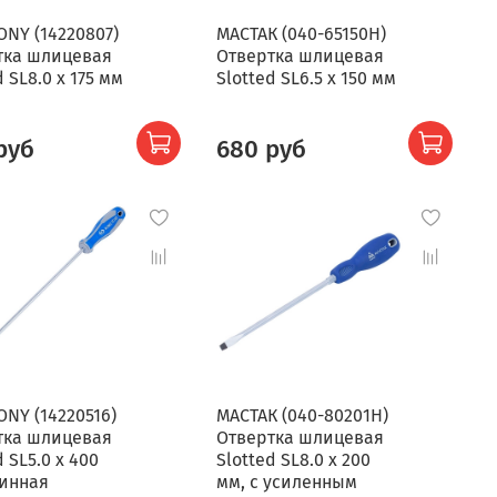
ONY (14220807)
МАСТАК (040-65150H)
тка шлицевая
Отвертка шлицевая
d SL8.0 x 175 мм
Slotted SL6.5 x 150 мм
руб
680 руб
ONY (14220516)
МАСТАК (040-80201H)
тка шлицевая
Отвертка шлицевая
d SL5.0 x 400
Slotted SL8.0 x 200
линная
мм, с усиленным