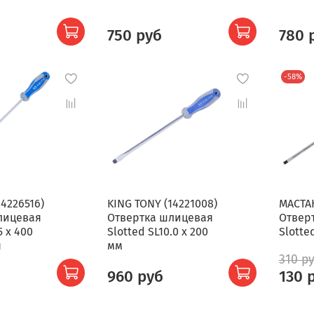
750 руб
780 
-58%
14226516)
KING TONY (14221008)
МАСТАК
лицевая
Отвертка шлицевая
Отвер
5 x 400
Slotted SL10.0 x 200
Slotte
я
мм
310 р
960 руб
130 