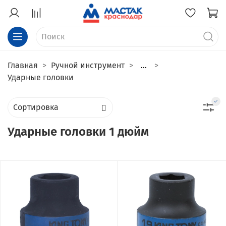
Главная
Ручной инструмент
...
Ударные головки
Ударные головки 1 дюйм