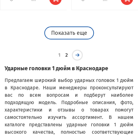
Показать еще
1
2
Ударные головки 1 дюйм в Краснодаре
Предлагаем широкий выбор ударных головок 1 дюйм
в Краснодаре. Наши менеджеры проконсультируют
вас по всем вопросам и подберут наиболее
подходящую модель. Подробные описания, фото,
характеристики и отзывы о товарах помогут
самостоятельно изучить ассортимент. В нашем
каталоге представлены ударные головки 1 дюйм
высокого качества, полностью соответствующие