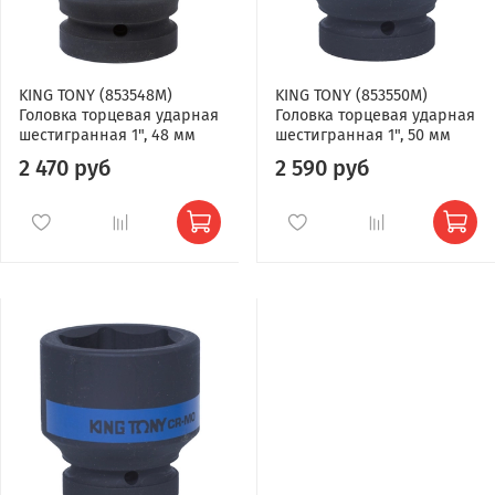
KING TONY (853548M)
KING TONY (853550M)
Головка торцевая ударная
Головка торцевая ударная
шестигранная 1", 48 мм
шестигранная 1", 50 мм
2 470 руб
2 590 руб