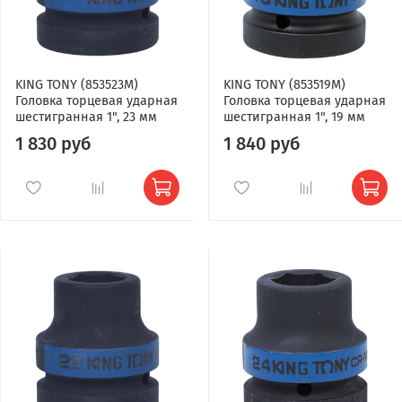
KING TONY (853523M)
KING TONY (853519M)
Головка торцевая ударная
Головка торцевая ударная
шестигранная 1", 23 мм
шестигранная 1", 19 мм
1 830 руб
1 840 руб