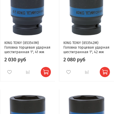
KING TONY (853541M)
KING TONY (853542M)
Головка торцевая ударная
Головка торцевая ударная
шестигранная 1", 41 мм
шестигранная 1", 42 мм
2 030 руб
2 080 руб