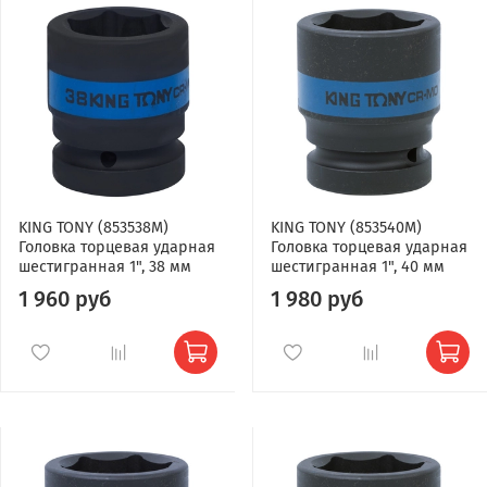
KING TONY (853538M)
KING TONY (853540M)
Головка торцевая ударная
Головка торцевая ударная
шестигранная 1", 38 мм
шестигранная 1", 40 мм
1 960 руб
1 980 руб