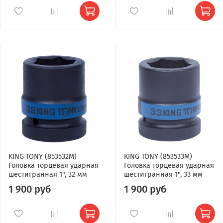
KING TONY (853532M)
KING TONY (853533M)
Головка торцевая ударная
Головка торцевая ударная
шестигранная 1", 32 мм
шестигранная 1", 33 мм
1 900 руб
1 900 руб