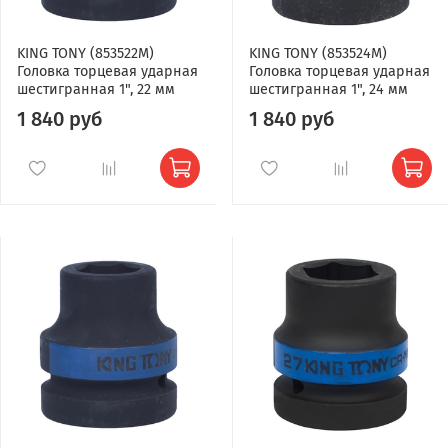
KING TONY (853522M)
KING TONY (853524M)
Головка торцевая ударная
Головка торцевая ударная
шестигранная 1", 22 мм
шестигранная 1", 24 мм
1 840 руб
1 840 руб