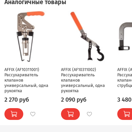
Аналогичные товары
AFFIX (AF10311001)
AFFIX (AF10311002)
AFFIX (
Рассухариватель
Рассухариватель
Рассух
клапанов
клапанов
клапано
универсальный, одна
универсальный, одна
струбц
рукоятка
рукоятка
2 270 руб
2 090 руб
3 480