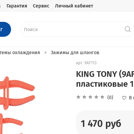
м
Гарантия
Сервис
Личный кабинет
г
стемы охлаждения
Зажимы для шлангов
арт.
9AF113
KING TONY (9A
пластиковые 1
(0)
В
1 470 руб