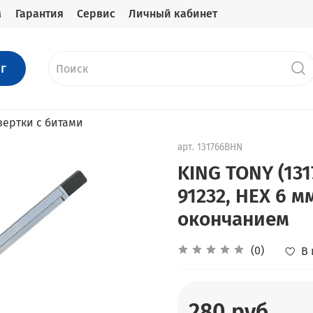
м
Гарантия
Сервис
Личный кабинет
г
вертки с битами
арт.
131766BHN
KING TONY (13
91232, HEX 6 
окончанием
(0)
В
280 руб