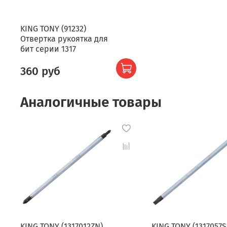
KING TONY (91232)
Отвертка рукоятка для
бит серии 1317
360 руб
Аналогичные товары
KING TONY (1317012ZN)
KING TONY (1317057S