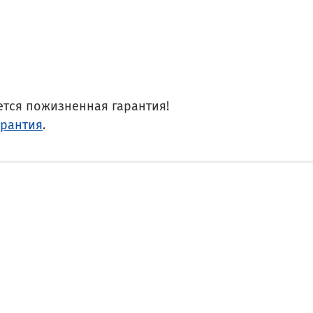
ется пожизненная гарантия!
арантия
.