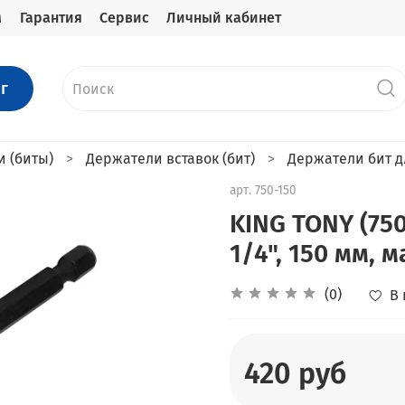
м
Гарантия
Сервис
Личный кабинет
г
и (биты)
Держатели вставок (бит)
Держатели бит д
арт.
750-150
KING TONY (750
1/4", 150 мм,
(0)
В
420 руб