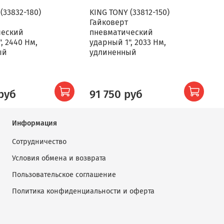
(33832-180)
KING TONY (33812-150)
M
Гайковерт
6
ческий
пневматический
п
, 2440 Нм,
ударный 1", 2033 Нм,
у
ый
удлиненный
у
руб
91 750 руб
Информация
Сотрудничество
Условия обмена и возврата
Пользовательское соглашение
Политика конфиденциальности и оферта