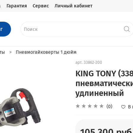
м
Гарантия
Сервис
Личный кабинет
г
ты
Пневмогайковерты 1 дюйм
арт.
33862-200
KING TONY (33
пневматически
удлиненный
(0)
В
105 300 руб