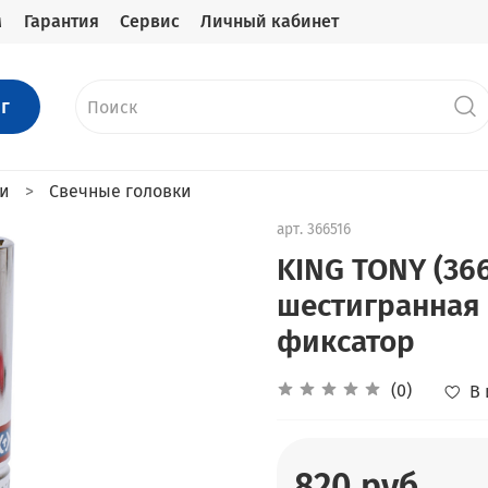
м
Гарантия
Сервис
Личный кабинет
г
ки
Свечные головки
арт.
366516
KING TONY (36
шестигранная 
фиксатор
(0)
В
820 руб