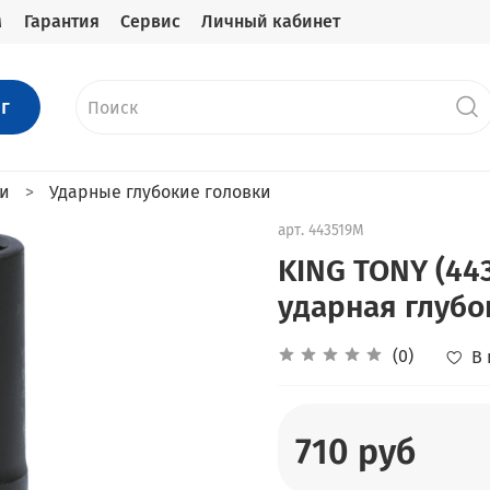
м
Гарантия
Сервис
Личный кабинет
г
ки
Ударные глубокие головки
арт.
443519M
KING TONY (44
ударная глубо
(0)
В
710 руб