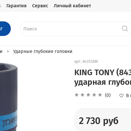
м
Гарантия
Сервис
Личный кабинет
г
ки
Ударные глубокие головки
арт.
843536M
KING TONY (84
ударная глубо
(0)
В
2 730 руб