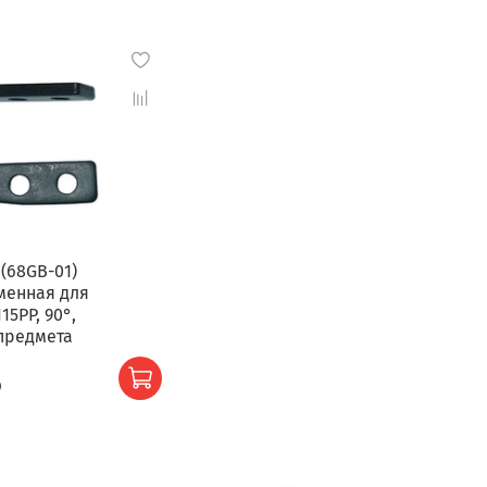
(68GB-01)
менная для
15PP, 90°,
 предмета
б