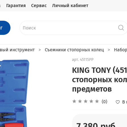
м
Гарантия
Сервис
Личный кабинет
г
вый инструмент
Съемники стопорных колец
Набор
арт.
45115PP
KING TONY (45
стопорных кол
предметов
(0)
В
7 380 руб