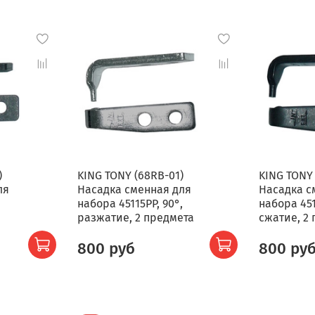
)
KING TONY (68RB-01)
KING TONY 
ля
Насадка сменная для
Насадка с
,
набора 45115PP, 90°,
набора 451
разжатие, 2 предмета
сжатие, 2
800 руб
800 ру