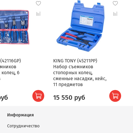
(42116GP)
KING TONY (45211PP)
емников
Набор съемников
 колец, 6
стопорных колец,
в
сменные насадки, кейс,
11 предметов
руб
15 550 руб
Информация
Сотрудничество