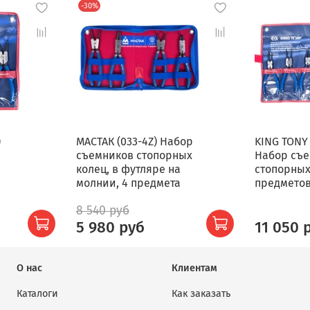
-30%
)
МАСТАК (033-4Z) Набор
KING TONY 
съемников стопорных
Набор съ
колец, в футляре на
стопорных
молнии, 4 предмета
предмето
8 540 руб
5 980 руб
11 050 
О нас
Клиентам
Каталоги
Как заказать