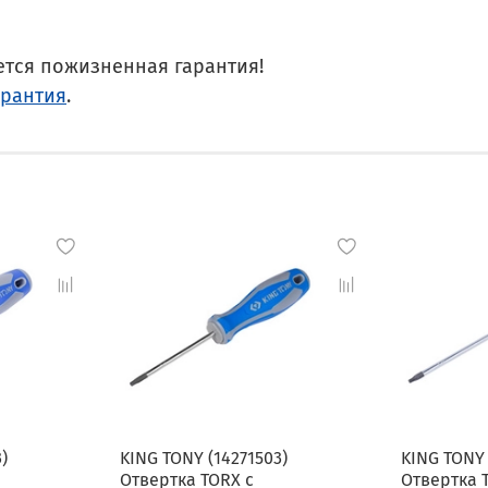
ется пожизненная гарантия!
арантия
.
)
KING TONY (14271503)
KING TONY 
Отвертка TORX с
Отвертка 