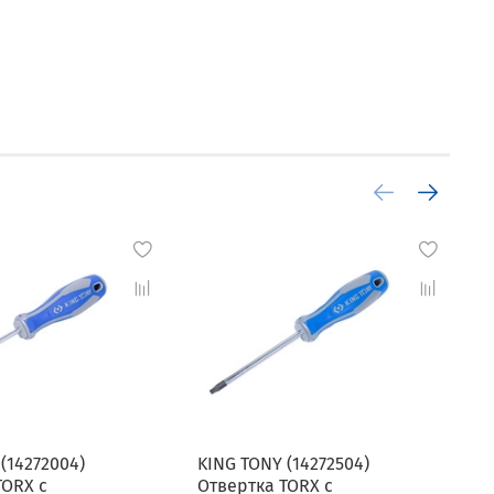
(14272004)
KING TONY (14272504)
K
TORX с
Отвертка TORX с
О