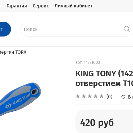
м
Гарантия
Сервис
Личный кабинет
г
вертки TORX
арт.
14271003
KING TONY (142
отверстием T10
(0)
В
420 руб