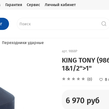
м
Гарантия
Сервис
Личный кабинет
г
Переходники ударные
арт.
9868P
KING TONY (98
1&1/2">1"
(0)
В
6 970 руб