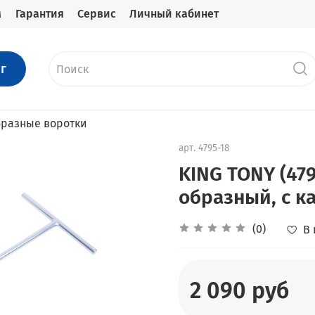
м
Гарантия
Сервис
Личный кабинет
г
бразные воротки
арт.
4795-18
KING TONY (479
образный, с к
(0)
В
2 090 руб