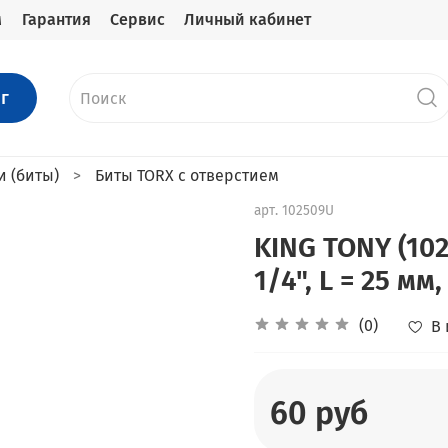
м
Гарантия
Сервис
Личный кабинет
г
и (биты)
Биты TORX с отверстием
арт.
102509U
KING TONY (102
1/4", L = 25 мм
(0)
В
60 руб