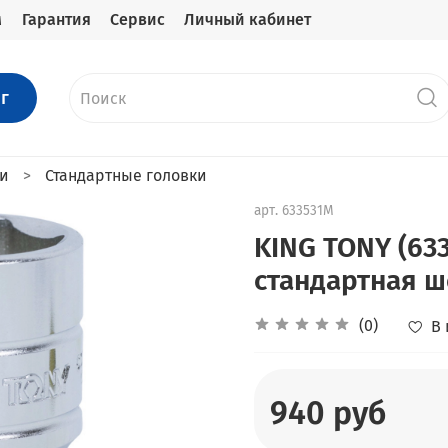
м
Гарантия
Сервис
Личный кабинет
г
ки
Стандартные головки
арт.
633531M
KING TONY (63
стандартная ш
(0)
В
940 руб