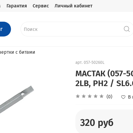
м
Гарантия
Сервис
Личный кабинет
г
вертки с битами
арт.
057-50260L
МАСТАК (057-5
2LB, PH2 / SL6.
(0)
В
320 руб