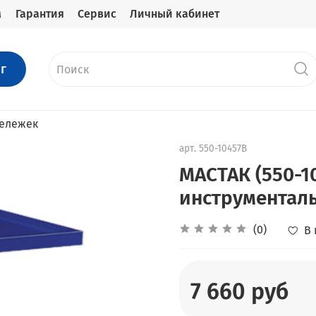
м
Гарантия
Сервис
Личный кабинет
г
тележек
арт.
550-10457B
МАСТАК (550-1
инструменталь
(0)
В
7 660 руб