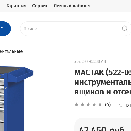
м
Гарантия
Сервис
Личный кабинет
г
ентальные
арт.
522-05581MB
МАСТАК (522-0
инструментал
ящиков и отсе
(0)
В
42 450 руб