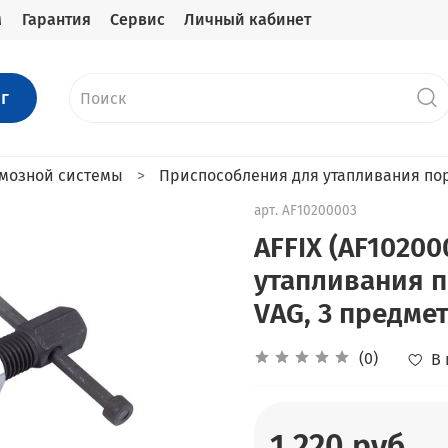
м
Гарантия
Сервис
Личный кабинет
г
рмозной системы
Приспособления для утапливания по
арт.
AF10200003
AFFIX (AF1020
утапливания 
VAG, 3 предме
(0)
В
1 220 руб