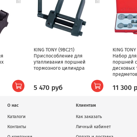
KING TONY (9BC21)
KING TONY 
ля
Приспособление для
Набор для
ых
утапливания поршней
поршней 
тормозного цилиндра
дисковых 
предмето
5 470 руб
11 300 
О нас
Клиентам
Каталоги
Как заказать
Контакты
Личный кабинет
О компании
Оплата и доставка