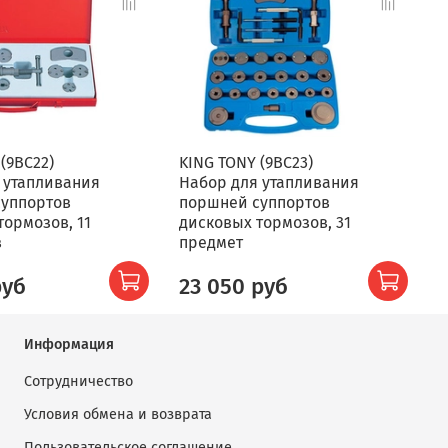
(9BC22)
KING TONY (9BC23)
М
 утапливания
Набор для утапливания
П
суппортов
поршней суппортов
у
тормозов, 11
дисковых тормозов, 31
т
в
предмет
V
руб
23 050 руб
Информация
Сотрудничество
Условия обмена и возврата
Пользовательское соглашение