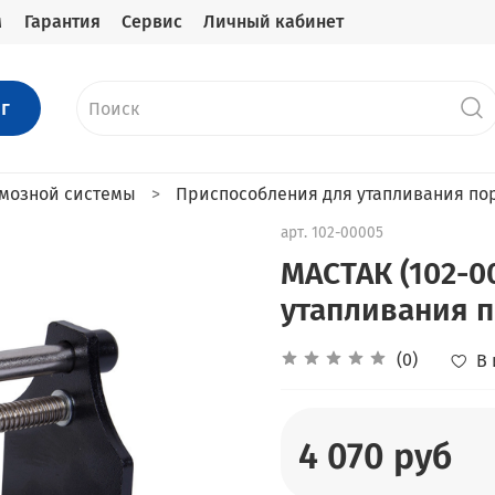
м
Гарантия
Сервис
Личный кабинет
г
рмозной системы
Приспособления для утапливания по
арт.
102-00005
МАСТАК (102-0
утапливания 
(0)
В
4 070 руб