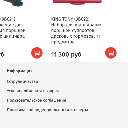
(9BC21)
KING TONY (9BC22)
K
бление для
Набор для утапливания
Н
ния поршней
поршней суппортов
п
о цилиндра
дисковых тормозов, 11
д
предметов
п
уб
11 300 руб
Информация
Сотрудничество
Условия обмена и возврата
Пользовательское соглашение
Политика конфиденциальности и оферта