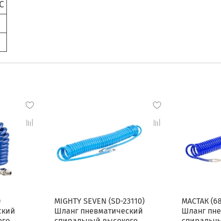
С
)
MIGHTY SEVEN (SD-23110)
МАСТАК (6
ский
Шланг пневматический
Шланг пн
ого
спиральный высокого
спиральн