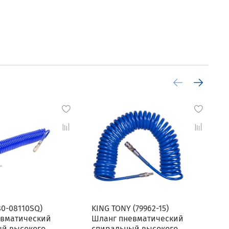
80-08110SQ)
KING TONY (79962-15)
M
евматический
Шланг пневматический
Ш
ый высокого
спиральный высокого
с