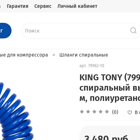
м
Гарантия
Сервис
Личный кабинет
г
ые для компрессора
Шланги спиральные
арт.
79962-10
KING TONY (79
спиральный вы
м, полиуретан
(0)
В
3 480 руб