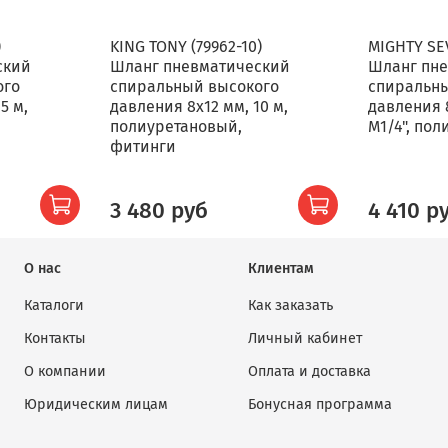
)
KING TONY (79962-10)
MIGHTY SEV
ский
Шланг пневматический
Шланг пн
ого
спиральный высокого
спиральн
5 м,
давления 8х12 мм, 10 м,
давления 8
полиуретановый,
М1/4", по
фитинги
3 480 руб
4 410 р
О нас
Клиентам
Каталоги
Как заказать
Контакты
Личный кабинет
О компании
Оплата и доставка
Юридическим лицам
Бонусная программа