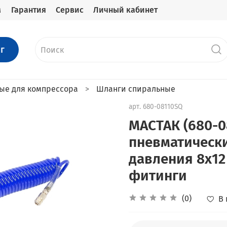
м
Гарантия
Сервис
Личный кабинет
г
ые для компрессора
Шланги спиральные
арт.
680-08110SQ
МАСТАК (680-0
пневматическ
давления 8х12
фитинги
(0)
В