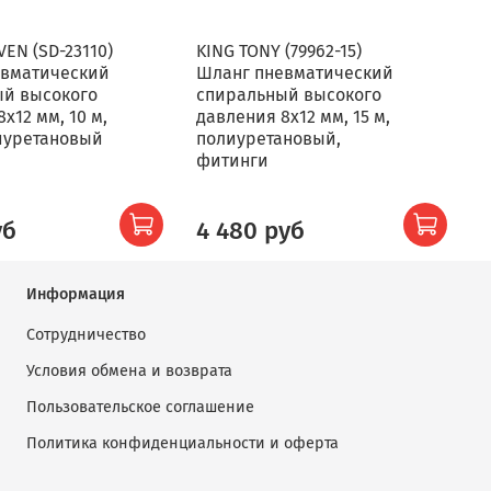
EN (SD-23110)
KING TONY (79962-15)
M
евматический
Шланг пневматический
Ш
ый высокого
спиральный высокого
с
х12 мм, 10 м,
давления 8х12 мм, 15 м,
д
лиуретановый
полиуретановый,
М
фитинги
уб
4 480 руб
Информация
Сотрудничество
Условия обмена и возврата
Пользовательское соглашение
Политика конфиденциальности и оферта