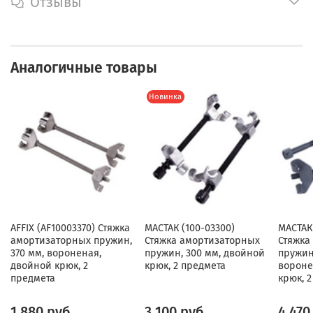
Отзывы
Аналогичные товары
Новинка
AFFIX (AF10003370) Стяжка
МАСТАК (100-03300)
МАСТАК 
амортизаторных пружин,
Стяжка амортизаторных
Стяжка
370 мм, вороненая,
пружин, 300 мм, двойной
пружин,
двойной крюк, 2
крюк, 2 предмета
вороне
предмета
крюк, 
1 880 руб
3 100 руб
4 470